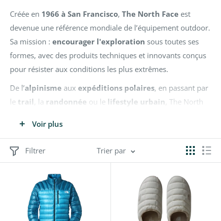
Créée en
1966 à San Francisco
,
The North Face
est
devenue une référence mondiale de l’équipement outdoor.
Sa mission :
encourager l'exploration
sous toutes ses
formes, avec des produits techniques et innovants conçus
pour résister aux conditions les plus extrêmes.
De l’
alpinisme
aux
expéditions polaires
, en passant par
le
trail
, la
randonnée
ou le
lifestyle urbain
, The North
Face équipe les aventuriers comme les explorateurs du
Voir plus
quotidien avec des vêtements et accessoires alliant
performance, confort et durabilité
.
Filtrer
Trier par
Engagée dans une démarche plus responsable, la marque
développe activement des matériaux recyclés et s’investit
dans la protection de l’environnement.
Chez Dénivelé et Espace montagne Lyon,
nous avons