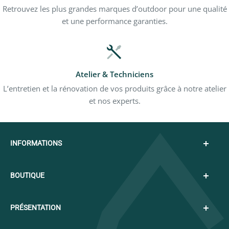
Retrouvez les plus grandes marques d’outdoor pour une qualité
et une performance garanties.
Atelier & Techniciens
L’entretien et la rénovation de vos produits grâce à notre atelier
et nos experts.
INFORMATIONS
Téléphone : 04 78 34 59 55
BOUTIQUE
Email : shop@espacemontagne-lyon.fr
Carte cadeau
PRÉSENTATION
Espace montagne Lyon
Adresse : 63 Avenue du Chater - 69340
Francheville
Nos services
Notre histoire