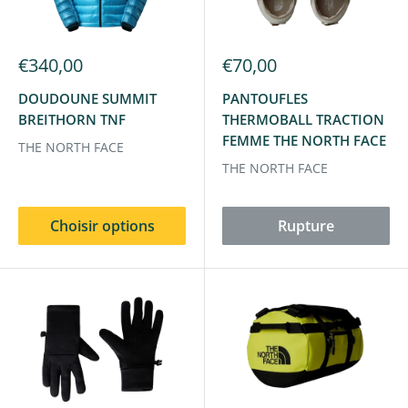
sélectionné pour vous le meilleur de The North Face, pour
vous accompagner dans toutes vos aventures, en
montagne comme en ville.
€340,00
€70,00
DOUDOUNE SUMMIT
PANTOUFLES
BREITHORN TNF
THERMOBALL TRACTION
FEMME THE NORTH FACE
THE NORTH FACE
THE NORTH FACE
Choisir options
Rupture